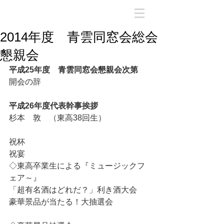
2014年度 青雲同窓会総会
懇親会
平成25年度　青雲同窓会懇親会次第
開会の辞
平成26年度代表幹事挨拶
杉本　敦　（東高38回生）
祝杯
祝宴
◇東高卒業生による『ミュージックフ
ェア～』
「超有名酒はどれだ？」利き酒大会
豪華景品が当たる！大抽選会